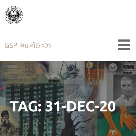
Skip
to
content
GSP આર્કાઈવ્ઝ
TAG: 31-DEC-20