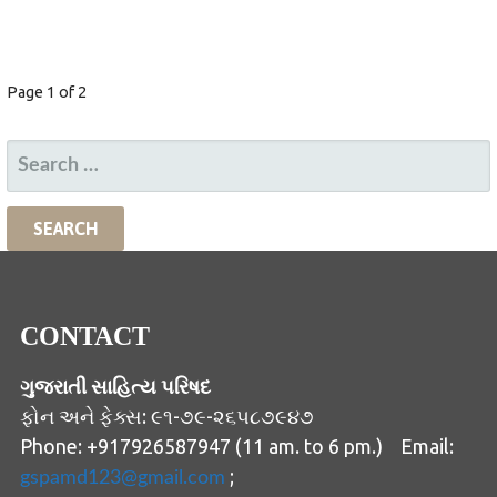
POST
Page 1 of 2
NAVIGATION
SEARCH
FOR:
CONTACT
ગુજરાતી સાહિત્ય પરિષદ
ફોન અને ફેક્સ: ૯૧-૭૯-૨૬૫૮૭૯૪૭
Phone: +917926587947 (11 am. to 6 pm.) Email:
;
gspamd123@gmail.com