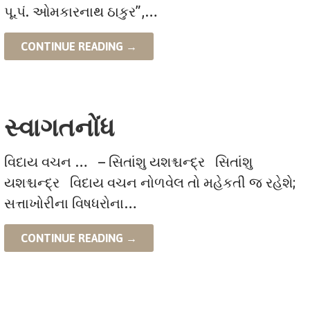
પૂ.પં. ઓમકારનાથ ઠાકુર”,…
CONTINUE READING →
સ્વાગતનોંધ
વિદાય વચન … – સિતાંશુ યશશ્ચન્દ્ર સિતાંશુ
યશશ્ચન્દ્ર વિદાય વચન નોળવેલ તો મહેકતી જ રહેશે;
સત્તાખોરીના વિષધરોના…
CONTINUE READING →