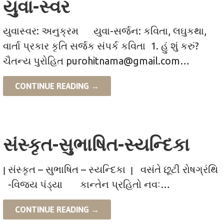
યુવા-સ્વર
યુવાસ્વર: અનુક્રમ યુવા-સર્જન: કવિતા, લઘુકથા,
વાર્તા પ્રકાર કૃતિ સર્જક સંપર્ક કવિતા 1. હું શું કરું?
ચૈતન્ય પુરોહિત purohitnama@gmail.com…
CONTINUE READING →
સંસ્કૃત-સુભાષિત-સ્યન્દિકા
ן સંસ્કૃત – સુભાષિત – સ્યન્દિકા ן વસંતે છૂટી રોષગ્રંથિ
-વિજય પંડ્યા કાન્તેન પ્રહિતો નવઃ…
CONTINUE READING →