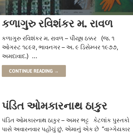
કળાગુરુ રવિશંકર મ. રાવળ
કળાગુરુ રવિશંકર મ. રાવળ – પીયૂષ ઠક્કર (જ. ૧
ઓગસ્ટ ૧૮૯૨, ભાવનગર – અ. ૯ ડિસેમ્બર ૧૯૭૭,
અમદાવાદ.) …
CONTINUE READING →
પંડિત ઓમકારનાથ ઠાકુર
પંડિત ઓમકારનાથ ઠાકુર – અમર ભટ્ટ કેટલાંક પુસ્તકો
પાસે અવારનવાર પહોંચું છું. એમાનું એક છે “વાગ્ગેયકાર