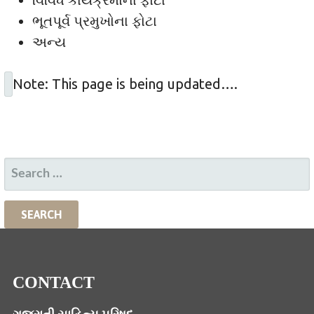
ભૂતપૂર્વ પ્રમુખોના ફોટા
અન્ય
Note: This page is being updated….
SEARCH
FOR:
CONTACT
ગુજરાતી સાહિત્ય પરિષદ