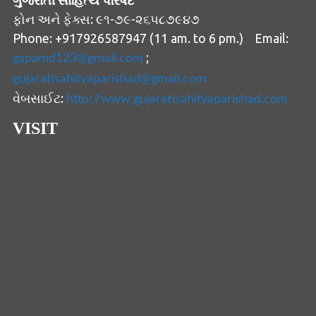
ફોન અને ફેક્સ: ૯૧-૭૯-૨૬૫૮૭૯૪૭
Phone: +917926587947 (11 am. to 6 pm.) Email:
;
gspamd123@gmail.com
gujaratisahityaparishad@gmail.com
વેબસાઈટ:
http://www.gujaratisahityaparishad.com
VISIT