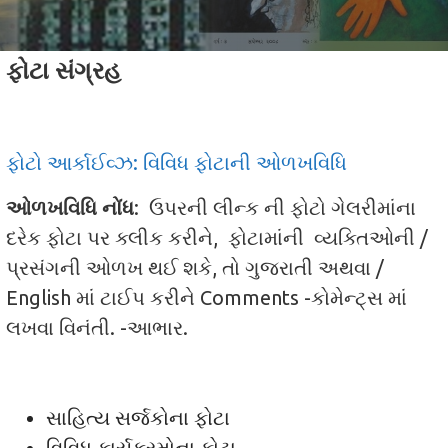
ફોટા સંગ્રહ
ફોટો આર્કાઈવ્ઝ: વિવિધ ફોટાની ઓળખવિધિ
ઓળખવિધિ
નોંધ
: ઉપરની લીન્ક ની ફોટો ગેલરીમાંના
દરેક ફોટા પર ક્લીક કરીને, ફોટામાંની વ્યક્તિઓની /
પ્રસંગની ઓળખ થઈ શકે, તો ગુજરાતી અથવા /
English માં ટાઈપ કરીને Comments -કોમેન્ટ્સ માં
લખવા વિનંતી. -આભાર.
સાહિત્ય સર્જકોના ફોટા
વિવિધ કાર્યક્રમોના ફોટા