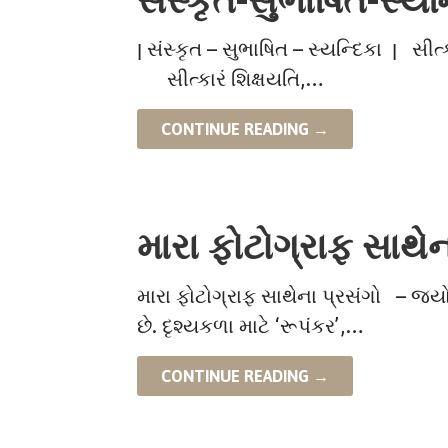
ן સંસ્કૃત – સુભાષિત – સ્યન્દિકા ן સીત્કાર શિખવતા પ્રોફેસર શિશિરકુમાર -વિજય પંડ્યા
સીત્કારં શિક્ષયતિ,…
CONTINUE READING →
મારા ફોટોગ્રાફ સાથેન
મારા ફોટોગ્રાફ સાથેના પ્રસંગો – જ્
છે. દૃશ્યકળા માટે ‘રૂપંકર’,…
CONTINUE READING →