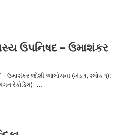
વાસ્ય ઉપનિષદ – ઉમાશંકર
 – ઉમાશંકર જોશી આલોચના (ખંડ ૧, શ્લોક ૧):
ત રેકોર્ડિંગ) -…
્દિકા