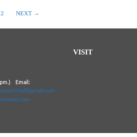
2
NEXT →
VISIT
 pm.) Email:
ityaparishad@gmail.com
parishad.com