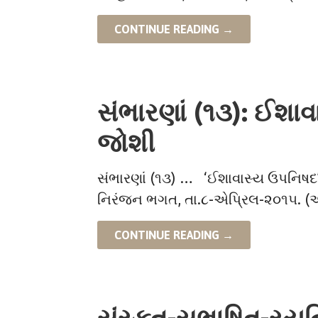
CONTINUE READING →
સંભારણાં (૧૩): ઈશા
જોશી
સંભારણાં (૧૩) … ‘ઈશાવાસ્ય ઉપનિષદ’
નિરંજન ભગત, તા.૮-એપ્રિલ-૨૦૧૫. (અંગ
CONTINUE READING →
સંસ્કૃત-સુભાષિત-સ્યન