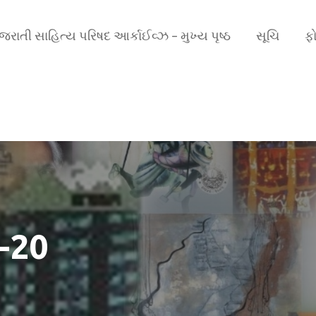
ુજરાતી સાહિત્ય પરિષદ આર્કાઈવ્ઝ – મુખ્ય પૃષ્ઠ
સૂચિ
ફો
-20