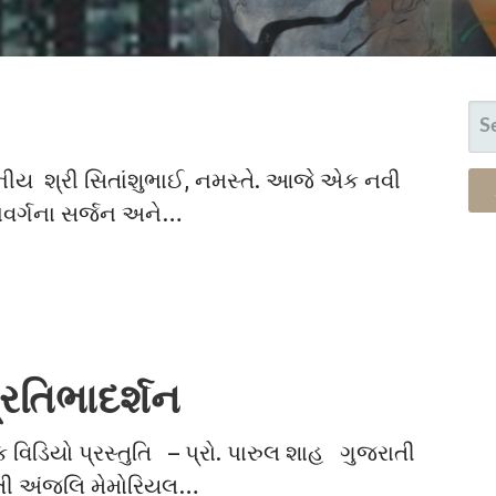
S
FO
નીય શ્રી સિતાંશુભાઈ, નમસ્તે. આજે એક નવી
વાવર્ગના સર્જન અને…
રતિભાદર્શન
વિડિયો પ્રસ્તુતિ – પ્રો. પારુલ શાહ ગુજરાતી
મતી અંજલિ મેમોરિયલ…