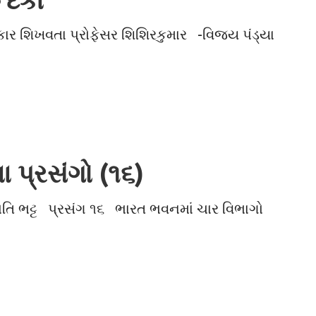
ા પ્રસંગો (૧૬)
યોતિ ભટ્ટ પ્રસંગ ૧૬ ભારત ભવનમાં ચાર વિભાગો