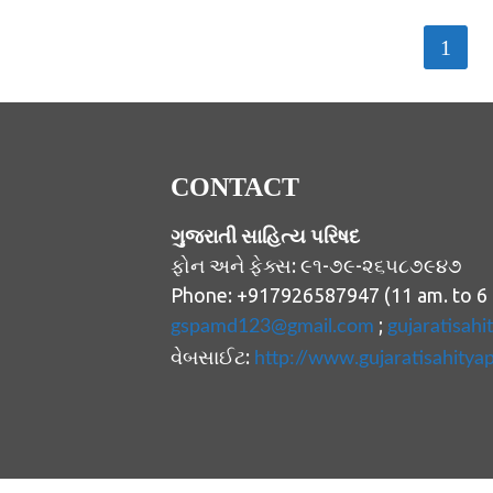
POST
1
NAVIGATION
CONTACT
ગુજરાતી સાહિત્ય પરિષદ
ફોન અને ફેક્સ: ૯૧-૭૯-૨૬૫૮૭૯૪૭
Phone: +917926587947 (11 am. to 6
;
gspamd123@gmail.com
gujaratisah
વેબસાઈટ:
http://www.gujaratisahitya