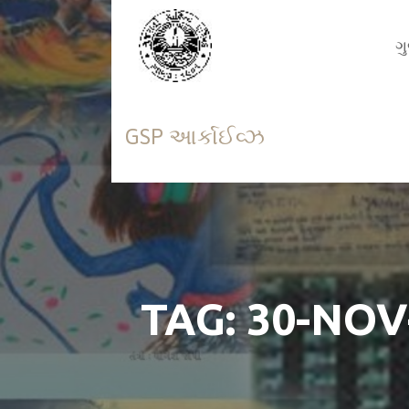
Skip
to
ગ
content
GSP આર્કાઈવ્ઝ
TAG: 30-NOV