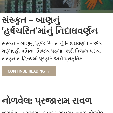
સંસ્કૃત – બાણનું
‘હર્ષચરિત’માંનું નિદાઘવર્ણન
સંસ્કૃત – બાણનું ‘હર્ષચરિત’માંનું નિદાઘવર્ણન – એક
ગદ્યદેહી કવિતા -વિજય પંડ્યા શ્રી વિજય પંડ્યા
સંસ્કૃત સાહિત્યમાં પ્રકૃતિ અને પ્રાકૃતિક…
CONTINUE READING →
નોળવેલ: પ્રજારામ રાવળ
નોળવેલ – પ્રજારામ રાવળ પ્રજારામ રાવળ નોળવેલ –