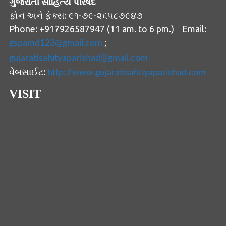
ગુજરાતી સાહિત્ય પરિષદ
ફોન અને ફેક્સ: ૯૧-૭૯-૨૬૫૮૭૯૪૭
Phone: +917926587947 (11 am. to 6 pm.) Email:
;
gspamd123@gmail.com
gujaratisahityaparishad@gmail.com
વેબસાઈટ:
http://www.gujaratisahityaparishad.com
VISIT