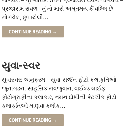
પ્રજારામ રાવળ તું તો મારી અમૃતમય કૈં વલ્લિ છે
નોળવેલ, છુપાયેલી…
CONTINUE READING →
યુવા-સ્વર
યુવાસ્વર: અનુક્રમ યુવા-સર્જન ફોટો કલાકૃતિઓ
જૂનાગઢના સાહસિક નવજુવાન, વાઈલ્ડ લાઈફ
ફોટોગ્રાફીના કલાકાર, નમન‌‌ દોશીની કેટલીક ફોટો
કલાકૃતિઓ માણવા ક્લીક…
CONTINUE READING →