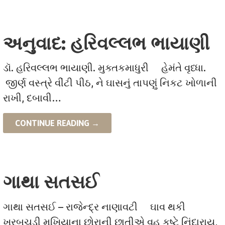
અનુવાદ: હરિવલ્લભ ભાયાણી
ડૉ. હરિવલ્લભ ભાયાણી. મુક્તકમાધુરી હેમંતે વૃધ્ધા.
જીર્ણ વસ્ત્રે વીંટી પીઠ, ને ઘાસનું તાપણું નિકટ ખોળાની
રાખી, દબાવી…
CONTINUE READING →
ગાથા સતસઈ
ગાથા સતસઈ – રાજેન્દ્ર નાણાવટી ઘાવ થકી
ખરબચડી મુખિયાના છોરાની છાતીએ વહુ કષ્ટે નિંદારાય,