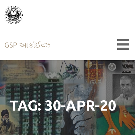
Skip
to
content
GSP આર્કાઈવ્ઝ
TAG: 30-APR-20