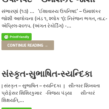
સંભારણાં (૧૩) … ‘ઈશાવાસ્ય ઉપનિષદ’ – ઉમાશંકર
જોશી આલોચના (ખંડ ૧, શ્લોક ૧): નિરંજન ભગત, તા.૮-
એપ્રિલ-૨૦૧૫. (અંગત રેકોર્ડિંગ) -…
CONTINUE READING →
સંસ્કૃત-સુભાષિત-સ્યન્દિકા
ן સંસ્કૃત – સુભાષિત – સ્યન્દિકા ן સીત્કાર શિખવતા
પ્રોફેસર શિશિરકુમાર -વિજય પંડ્યા સીત્કારં
શિક્ષયતિ,…