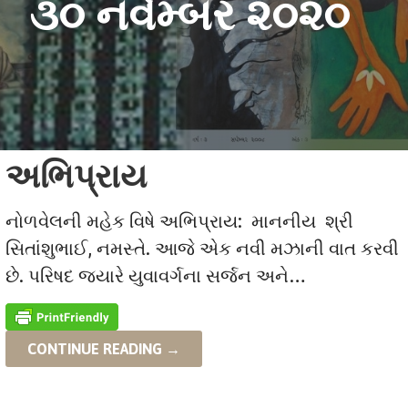
૩૦ નવેમ્બર ૨૦૨૦
અભિપ્રાય
નોળવેલની મહેક વિષે અભિપ્રાય: માનનીય શ્રી
સિતાંશુભાઈ, નમસ્તે. આજે એક નવી મઝાની વાત કરવી
છે. પરિષદ જ્યારે યુવાવર્ગના સર્જન અને…
CONTINUE READING →