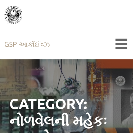
Skip
to
content
GSP આર્કાઈવ્ઝ
CATEGORY:
નોળવેલની મહેકઃ