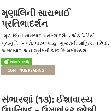
મૃણાલિની સારાભાઈ
પ્રતિભાદર્શન
મૃણાલિની સારાભાઈ પ્રતિભાદર્શનઃ એક વિડિયો
પ્રસ્તુતિ – પ્રો. પારુલ શાહ ગુજરાતી સાહિત્ય પરિષદ,
અમદાવાદ, અને શ્રીમતી અંજલિ મેમોરિયલ…
CONTINUE READING →
સંભારણાં (૧૩): ઈશાવાસ્ય
ઉપનિષદ – ઉમાશંકર જોશી