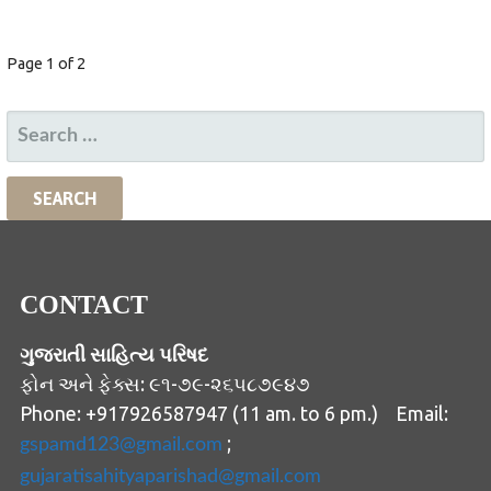
POST
Page 1 of 2
NAVIGATION
SEARCH
FOR:
CONTACT
ગુજરાતી સાહિત્ય પરિષદ
ફોન અને ફેક્સ: ૯૧-૭૯-૨૬૫૮૭૯૪૭
Phone: +917926587947 (11 am. to 6 pm.) Email:
;
gspamd123@gmail.com
gujaratisahityaparishad@gmail.com