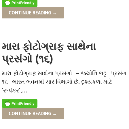
CONTINUE READING →
મારા ફોટોગ્રાફ સાથેના
પ્રસંગો (૧૬)
મારા ફોટોગ્રાફ સાથેના પ્રસંગો – જ્યોતિ ભટ્ટ પ્રસંગ
૧૬ ભારત ભવનમાં ચાર વિભાગો છે. દૃશ્યકળા માટે
‘રૂપંકર’,…
CONTINUE READING →