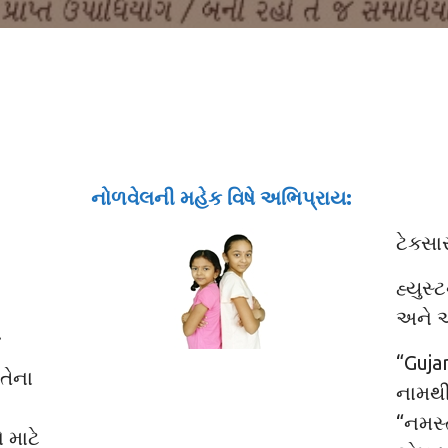
નોળવેલની મહેક વિષે અભિપ્રાય:
ટેક્સા
હ્યુસ્
અને આ
.
“Guja
તેના
નામથી 
“નમસ્
ે માટે