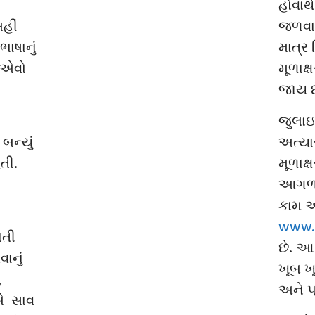
હોવાથ
હીં
જળવાઇ
ાષાનું
માત્ર
ે એવો
મૂળાક
જાય છ
જુલાઇ
બન્યું
અત્યા
હતી.
મૂળાક્
આગળના
ે
કામ અ
www.g
ાતી
છે. આ
ાનું
ખૂબ ખૂ
,
અને પ્
બે સાવ