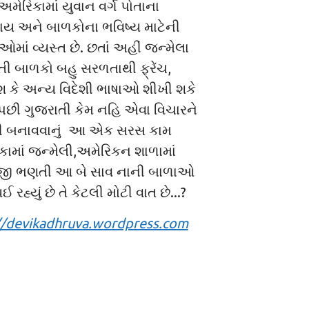
મેરિકામાં યુવાન વર્ગ પોતાના
ાય અને બાળકોના ભવિષ્ય માટેની
ઓમાં વ્યસ્ત છે. છતાં અહીં જન્મેલા
તી બાળકો બહુ સરળતાથી ફ્રેંચ,
ીશ કે અન્ય વિદેશી ભાષાઓ શીખી શકે
ો પછી ગુજરાતી કેમ નહિ એવા વિચારને
 બનાવવાનું આ એક સરસ કામ
કામાં જન્મેલી,અમેરિકન શાળામાં
ેજી ભણતી આ બે સાવ નાની બાળાઓ
થઈ રહ્યું છે તે કેટલી મોટી વાત છે...?
//devikadhruva.wordpress.com