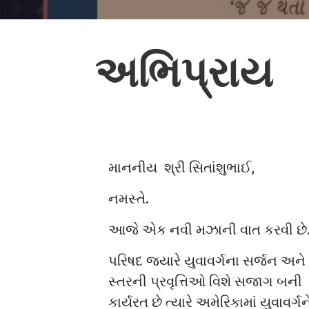
અભિપ્રાય
માનનીય શ્રી સિતાંશુભાઈ,
નમસ્તે.
આજે એક નવી મઝાની વાત કરવી છે
પરિષદ જ્યારે યુવાવર્ગના સર્જન અને 
સ્તરની પ્રવૃત્તિઓ વિશે સજાગ બની
કાર્યરત છે ત્યારે અમેરિકામાં યુવાવર્ગન