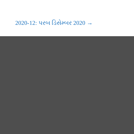
2020-12: પરબ ડિસેમ્બર 2020 →