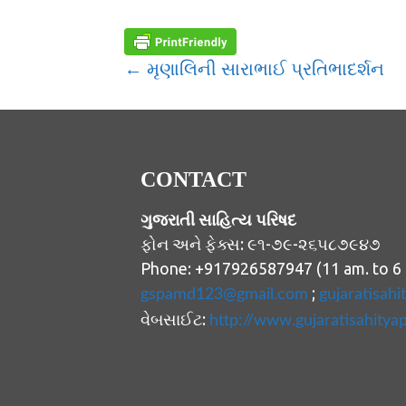
POST
← મૃણાલિની સારાભાઈ પ્રતિભાદર્શન
NAVIGATION
CONTACT
ગુજરાતી સાહિત્ય પરિષદ
ફોન અને ફેક્સ: ૯૧-૭૯-૨૬૫૮૭૯૪૭
Phone: +917926587947 (11 am. to 6
;
gspamd123@gmail.com
gujaratisah
વેબસાઈટ:
http://www.gujaratisahitya