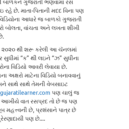
ી બાળકને ગુજરાતી ભણવામાં રસ
 રહે છે. માતા-પિતાની મદદ વિના પણ
 વિડિયોના આધારે જ બાળકો ગુજરાતી
્ષરો બોલતા, વાંચતા અને લખતા શીખી
ે.
 ૨૦૨૦ થી શરૂ કરેલી આ ચૅનલમાં
ર સુધીમાં “ક” થી લઇને “ઝ” સુધીના
ષરોના વિડિયો આવરી લેવાયા છે.
 અક્ષરો માટેના વિડિયો બનાવવાનું
ને સાથે સાથે તેમની વેબસાઇટ
ujaratilearner.com
પણ ચાલું જ
 આખીયે વાત રસપ્રદ તો છે જ પણ
બ મહત્ત્વની છે, પ્રશંસાને પાત્ર છે
રેરણાદાયી પણ છે....