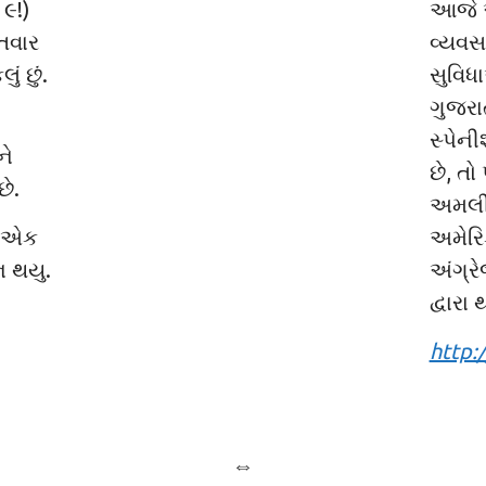
૯!)
આજે અ
િગતવાર
વ્યવસ
ં છું.
સુવિધા
ગુજરા
સ્પેન
ને
છે, ત
છે.
અમલી
ર એક
અમેરિ
ન થયુ.
અંગ્ર
દ્વારા 
http:
⇔