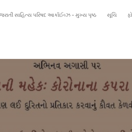
ુજરાતી સાહિત્ય પરિષદ આર્કાઈવ્ઝ – મુખ્ય પૃષ્ઠ
સૂચિ
ફો