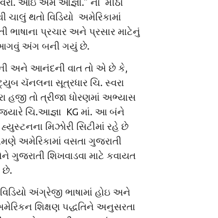
વરા. આઇ એમ આજ્ઞા.” ના મીઠા
ી ચાલું થતો વિડિયો અમેરિકામાં
ી ભાષાના પ્રચાર અને પ્રસાર માટેનું
વું અંગ બની ગયું છે.
ી અને આનંદની વાત તો એ છે કે,
્યુબ ચૅનલના સૂત્રધાર ચિ. સ્વરા
ા હજી તો ત્રીજા ધોરણમાં અભ્યાસ
 જ્યારે ચિ.આજ્ઞા KG માં. આ બંને
હ્યુસ્ટનના મિઝોરી સિટીમાં રહે છે
ેમણે અમેરિકામાં વસતા ગુજરાતી
ને ગુજરાતી શિખવાડવા માટે કવાયત
છે.
વિડિયો અંગ્રેજી ભાષામાં હોઇ અને
મેરિકન શિક્ષણ પદ્ધતિને અનુસરતા