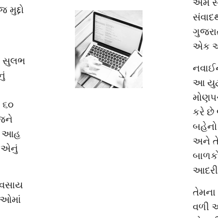
એમ સ્
મુદ્દો
સંવાદથ
ગુજરાત
એક આગ
ું સુલભ
નવાઈન
ું
આ યુટ
મોણપર
શ ૬૦
કરે છે
જને
બહેનો 
ને આહ
અને ત
 એનું
બાળકો
આદરી 
્યવસાય
તેમના 
ાઓમાં
વળી અ