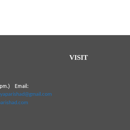
VISIT
 pm.) Email:
ityaparishad@gmail.com
parishad.com