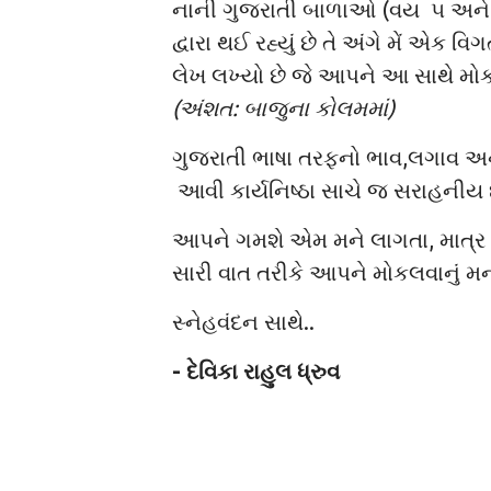
નાની ગુજરાતી બાળાઓ (વય ૫ અને 
દ્વારા થઈ રહ્યું છે તે અંગે મેં એક વ
લેખ લખ્યો છે જે આપને આ સાથે મોકલુ
(અંશત: બાજુના કોલમમાં)
ગુજરાતી ભાષા તરફનો ભાવ,લગાવ અ
આવી કાર્યનિષ્ઠા સાચે જ સરાહનીય 
આપને ગમશે એમ મને લાગતા, માત્
સારી વાત તરીકે આપને મોકલવાનું મ
સ્નેહવંદન સાથે..
- દેવિકા રાહુલ ધ્રુવ