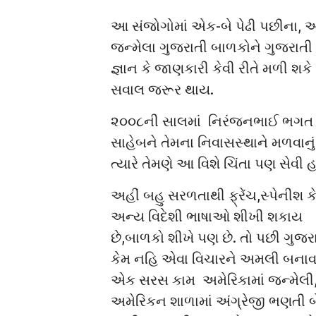
આ સંજોગોમાં એક-બે પેઢી પછીના, અ
જન્મેલા ગુજરાતી બાળકોને ગુજરાતી ભ
જ્ઞાન કે જાણકારી કેવી રીતે મળી શક
સવાલ જરૂર થાય.
૨૦૦૮ની સાલમાં નિરંજનભાઈ ભગત
સાહેબને તેમના નિવાસસ્થાને મળવાનું 
ત્યારે તેમણે આ વિશે ચિંતા પણ સેવી 
અહીં બહુ સરળતાથી ફ્રેંચ,સ્પેનીશ ક
અન્ય વિદેશી ભાષાઓ શીખી શકાય
છે,બાળકો શીખે પણ છે. તો પછી ગુજર
કેમ નહિ એવા વિચારને અમલી બનાવવ
એક સરસ કામ અમેરિકામાં જન્મેલી
અમેરિકન શાળામાં અંગ્રેજી ભણતી 