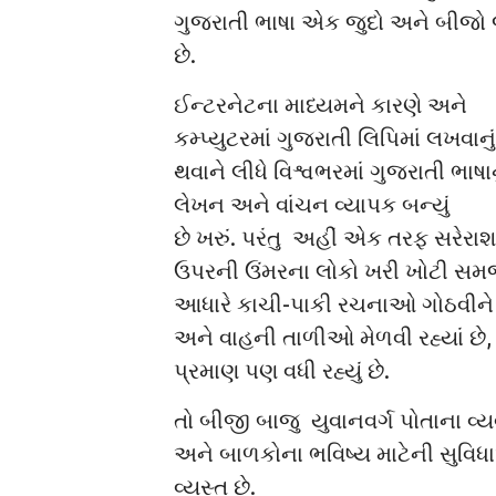
ગુજરાતી ભાષા એક જુદો અને બીજો જ 
છે.
ઈન્ટરનેટના માધ્યમને કારણે અને
કમ્પ્યુટરમાં ગુજરાતી લિપિમાં લખવાન
થવાને લીધે વિશ્વભરમાં ગુજરાતી ભાષાન
લેખન અને વાંચન વ્યાપક બન્યું
છે ખરું. પરંતુ અહીં એક તરફ સરેરા
ઉપરની ઉંમરના લોકો ખરી ખોટી સમ
આધારે કાચી-પાકી રચનાઓ ગોઠવી
અને વાહની તાળીઓ મેળવી રહ્યાં છે,
પ્રમાણ પણ વધી રહ્યું છે.
તો બીજી બાજુ યુવાનવર્ગ પોતાના વ
અને બાળકોના ભવિષ્ય માટેની સુવિધ
વ્યસ્ત છે.