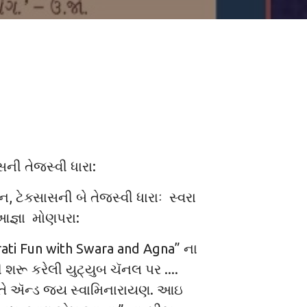
સની તેજસ્વી ધારા:
ટન, ટેક્સાસની બે તેજસ્વી ધારાઃ સ્વરા
જ્ઞા મોણપરા:
rati Fun with Swara and Agna” ના
શરૂ કરેલી યુટ્યુબ ચૅનલ પર ....
તે ઍન્ડ જય સ્વામિનારાયણ. આઇ