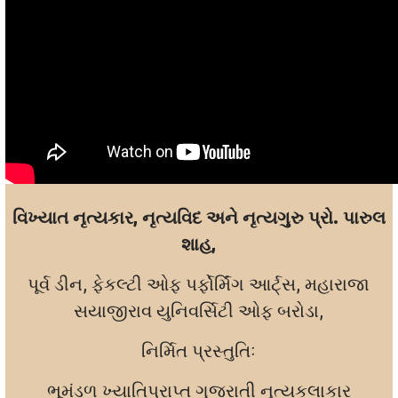
વિખ્યાત નૃત્યકાર, નૃત્યવિદ અને નૃત્યગુરુ પ્રો. પારુલ
શાહ,
પૂર્વ ડીન, ફેકલ્ટી ઓફ પર્ફોર્મિંગ આર્ટ્સ, મહારાજા
સયાજીરાવ યુનિવર્સિટી ઓફ બરોડા,
નિર્મિત પ્રસ્તુતિઃ
ભૂમંડળ ખ્યાતિપ્રાપ્ત ગુજરાતી નૃત્યકલાકાર