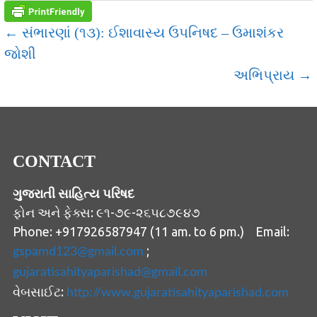
POST
← સંભારણાં (૧૩): ઈશાવાસ્ય ઉપનિષદ – ઉમાશંકર
જોશી
NAVIGATION
અભિપ્રાય →
CONTACT
ગુજરાતી સાહિત્ય પરિષદ
ફોન અને ફેક્સ: ૯૧-૭૯-૨૬૫૮૭૯૪૭
Phone: +917926587947 (11 am. to 6 pm.) Email:
;
gspamd123@gmail.com
gujaratisahityaparishad@gmail.com
વેબસાઈટ:
http://www.gujaratisahityaparishad.com