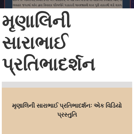
મૃણાલિની
સારાભાઈ
પ્રતિભાદર્શન
મૃણાલિની સારાભાઈ પ્રતિભાદર્શનઃ એક વિડિયો
પ્રસ્તુતિ