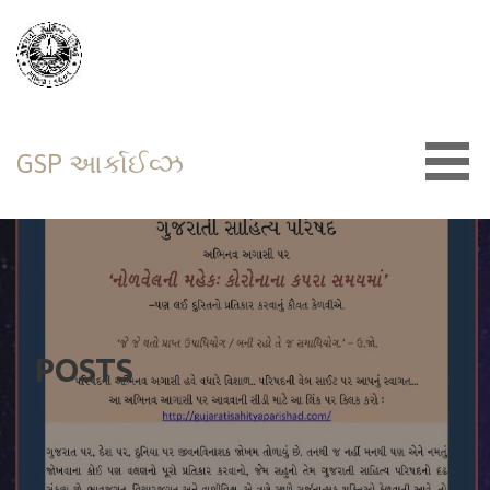
Skip
to
content
GSP આર્કાઈવ્ઝ
POSTS