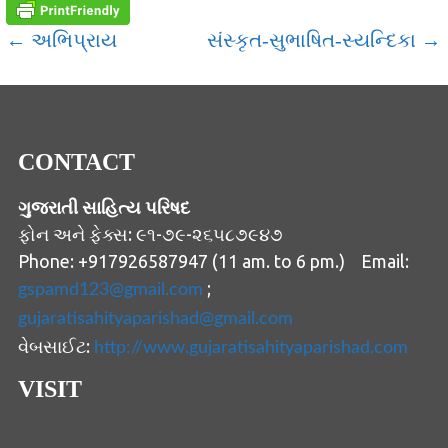
POST
← અભિપ્રાય
સંસ્કૃત-સુભાષિત-સ્યન્દિકા →
NAVIGATION
CONTACT
ગુજરાતી સાહિત્ય પરિષદ
ફોન અને ફેક્સ: ૯૧-૭૯-૨૬૫૮૭૯૪૭
Phone: +917926587947 (11 am. to 6 pm.) Email:
;
gspamd123@gmail.com
gujaratisahityaparishad@gmail.com
વેબસાઈટ:
http://www.gujaratisahityaparishad.com
VISIT