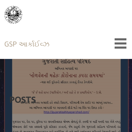
Skip
to
content
GSP આર્કાઈવ્ઝ
POSTS