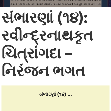
સંભારણાં (૧૪):
રવીન્દ્રનાથકૃત
ચિત્રાંગદા –
નિરંજન ભગત
સંભારણાં (૧૪) ...