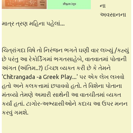
ના
અવસાનના
માત્ર ત્રણ મહિના પહેલાં...
ચિત્રાંગદા વિષે તો નિરંજન ભગતે ઘણી વાર લખ્યું /કહ્યું
છે પરંતુ આ રેકોર્ડિંગમાં ભગતસાહેબે, વાતવાતમાં પોતાની
અંગત (અંતિમ..?) ઈચ્છા વ્યક્ત કરી છે કે તેમને
'Chitrangada -a Greek Play...' પર એક લેખ લખવો
હતો અને કલકત્તામાં છપાવવો હતો. તે વિશેના પોતાના
મંતવ્યો તેમણે અમારી સાથેની આ વાતચીતમાં વ્યક્ત
કર્યાં હતાં. ટાગોર-અભ્યાસીઓને કદાચ આ ઉપર મનન
કરવું ગમશે.