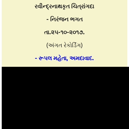
રવીન્દ્રનાથકૃત
ચિત્રાંગદા
- નિરંજન ભગત
તા.૨૫-૧૦-૨૦૧૭.
(અંગત રેકોર્ડિંગ)
- રૂપલ મહેતા, અમદાવાદ.