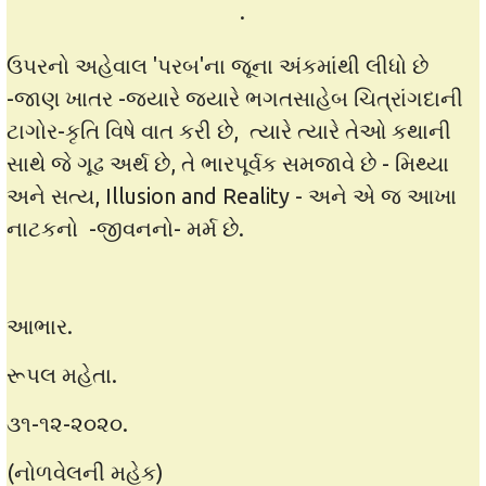
·
ઉપરનો અહેવાલ 'પરબ'ના જૂના અંકમાંથી લીધો છે
-જાણ ખાતર -જ્યારે જ્યારે ભગતસાહેબ ચિત્રાંગદાની
ટાગોર-કૃતિ વિષે વાત કરી છે, ત્યારે ત્યારે તેઓ કથાની
સાથે જે ગૂઢ અર્થ છે, તે ભારપૂર્વક સમજાવે છે - મિથ્યા
અને સત્ય, Illusion and Reality - અને એ જ આખા
નાટકનો -જીવનનો- મર્મ છે.
આભાર.
રૂપલ મહેતા.
૩૧-૧૨-૨૦૨૦.
(નોળવેલની મહેક)