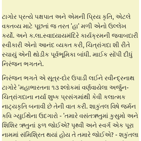
ટાગોર પ્રત્યે પક્ષપાત અને એમની પ્રિય કૃતિ, એટલે
વક્તવ્ય માટે પૂછતાં જ તરત 'હા' મળી એનો ઉલ્લેખ
કર્યો. અને ક.લા.સ્વાધ્યાયમંદિરે કાર્યક્રમની જવાબદારી
સ્વીકારી એનો આનંદ વ્યક્ત કરી, ચિત્રાંગદા શી રીતે
રચાયું એની થોડીક પૂર્વભૂમિકા બાંધી. માઈક સોંપી દીધું
નિરંજન ભગતને.
નિરંજન ભગતે એ સૂત્ર-દોર ઉપાડી લઈને રવીન્દ્રનાથ
ટાગોરે 'મહાભારતના ૧૩ શ્લોકમાં વર્ણવાયેલા અર્જુન-
ચિત્રાંગદાના નર્યા શુષ્ક પ્રસંગમાંથી કેવી કલાત્મક
નાટ્યકૃતિ બનાવી છે તેની વાત કરી. શાકુંતલ વિષે જર્મન
કવિ ગ્યુઈથેના ઉદગારો - 'તમારે વસંતઋતુમાં કુસુમો અને
શિશિર ઋતુનાં ફળ જોઈએ? પૃથ્વી અને સ્વર્ગ એક પૂરા
નામમાં સંમિશ્રિત થયાં હોય તે તમારે જોઈએ? - શકુંતલા