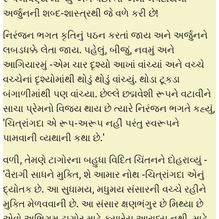
અર્જુનની શબ્દ-શાસ્ત્રથી જે વળે કરી છે!
નિરંજન ભગત કૃતિનું પઠન કરતાં જાય અને અર્જુનને
લબડધક્કે લેતા જાય. પહેલું, બીજું, નવમું અને
આગિયારમું -એમ ચાર દૃશ્યો આખાં વાંચ્યાં અને વચ્ચે
વચ્ચેનાં દૃશ્યોમાંથી થોડું થોડું વાંચ્યું. થોડા ટૂકડા
બંગાળીમાંથી પણ વાંચ્યા. છેલ્લે છદ્મવેશી રૂપને વટાવીને
સાચા પ્રેમનો વિજય થાય છે ત્યારે નિરંજન ભગતે કહ્યું,
'ચિત્રાંગદા એ રૂપ-અરૂપ નહીં પરંતુ સ્વરૂપને
પામવાની વ્યથાની કથા છે.'
વળી, તેમણે ટાગોરના બહુધા વિદિત ચિંતનને દોહરાવ્યું -
'વૈરાગી સાધને મુક્તિ, શે આમાર નોથ -ચિત્રાંગદા એનું
દ્યોતક છે. આ સુધામય, મધુમય સંસારની વચ્ચે રહીને
મુક્તિ મેળવવાની છે. આ સંસાર ક્ષણભંગુર છે મિથ્યા છે
એવો અભિગમ ટાગોર માટે ક્યારેય આરાધ્ય નથી. માટે