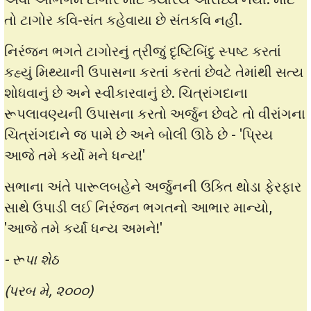
તો ટાગોર કવિ-સંત કહેવાયા છે સંતકવિ નહીં.
નિરંજન ભગતે ટાગોરનું ત્રીજું દૃષ્ટિબિંદુ સ્પષ્ટ કરતાં
કહ્યું મિથ્યાની ઉપાસના કરતાં કરતાં છેવટે તેમાંથી સત્ય
શોધવાનું છે અને સ્વીકારવાનું છે. ચિત્રાંગદાના
રૂપલાવણ્યની ઉપાસના કરતો અર્જુન છેવટે તો વીરાંગના
ચિત્રાંગદાને જ પામે છે અને બોલી ઊઠે છે - 'પ્રિય
આજે તમે કર્યો મને ધન્ય!'
સભાના અંતે પારૂલબહેને અર્જુનની ઉક્તિ થોડા ફેરફાર
સાથે ઉપાડી લઈ નિરંજન ભગતનો આભાર માન્યો,
'આજે તમે કર્યાં ધન્ય અમને!'
- રૂપા શેઠ
(પરબ મે, ૨૦૦૦)