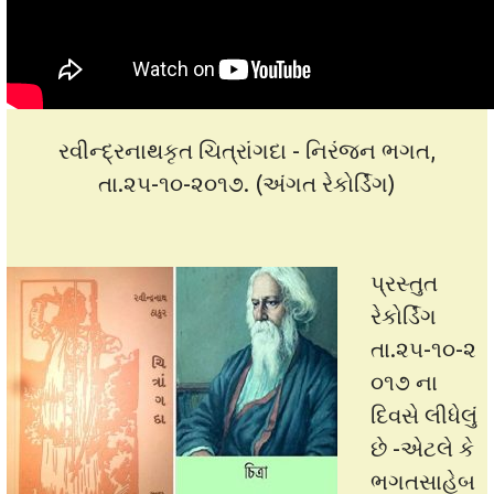
રવીન્દ્રનાથકૃત ચિત્રાંગદા - નિરંજન ભગત,
તા.૨૫-૧૦-૨૦૧૭. (અંગત રેકોર્ડિંગ)
પ્રસ્તુત
રેકોર્ડિંગ
તા.૨૫-૧૦-૨
૦૧૭ ના
દિવસે લીધેલું
છે -એટલે કે
ભગતસાહેબ