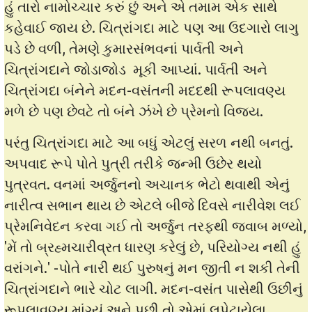
હું તારો નામોચ્ચાર કરું છું અને એ તમામ એક સાથે
કહેવાઈ જાય છે. ચિત્રાંગદા માટે પણ આ ઉદગારો લાગુ
પડે છે વળી, તેમણે કુમારસંભવનાં પાર્વતી અને
ચિત્રાંગદાને જોડાજોડ મૂકી આપ્યાં. પાર્વતી અને
ચિત્રાંગદા બંનેને મદન-વસંતની મદદથી રૂપલાવણ્ય
મળે છે પણ છેવટે તો બંને ઝંખે છે પ્રેમનો વિજય.
પરંતુ ચિત્રાંગદા માટે આ બધું એટલું સરળ નથી બનતું.
અપવાદ રૂપે પોતે પુત્રી તરીકે જન્મી ઉછેર થયો
પુત્રવત. વનમાં અર્જુનનો અચાનક ભેટો થવાથી એનું
નારીત્વ સભાન થાય છે એટલે બીજે દિવસે નારીવેશ લઈ
પ્રેમનિવેદન કરવા ગઈ તો અર્જુન તરફથી જવાબ મળ્યો,
'મેં તો બ્રહ્મચારીવ્રત ધારણ કરેલું છે, પરિયોગ્ય નથી હું
વરાંગને.' -પોતે નારી થઈ પુરુષનું મન જીતી ન શકી તેની
ચિત્રાંગદાને ભારે ચોટ લાગી. મદન-વસંત પાસેથી ઉછીનું
રૂપલાવણ્ય માંગ્યું અને પછી તો એમાં લપેટાયેલા