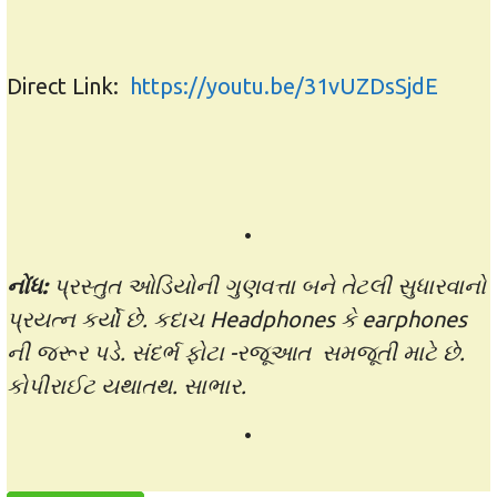
Direct Link:
https://youtu.be/31vUZDsSjdE
•
નોંધ
:
પ્રસ્તુત ઓડિયોની ગુણવત્તા બને તેટલી સુધારવાનો
પ્રયત્ન કર્યો છે. કદાચ Headphones કે earphones
ની જરૂર પડે. સંદર્ભ ફોટા -રજૂઆત સમજૂતી માટે છે.
કોપીરાઈટ યથાતથ. સાભાર.
•