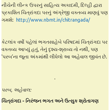
નીચેની લીન્ક ઉપરનું સાહિત્ય અકાદમી, દિલ્હી દ્વારા
પ્રકાશિત ચિત્રાંગદા પરનું અંગ્રેજી વક્તવ્ય માણવું પણ
ગમશે:
http://www.nbmt.in/chitrangada/
કેટલાંક વર્ષો પહેલાં ભગતસાહેબે પરિષદમાં ચિત્રાંગદા પર
વક્તવ્ય આપ્યું હતું, તેનું દૃશ્ય-શ્રાવ્ય તો નથી, પણ
'પરબ'ના જૂના અંકમાંથી લીધેલો આ અહેવાલ જીવંત છે.
·
પરબ, અહેવાલ:
ચિત્રાંગદા - નિરંજન ભગત અને ઉત્સુક શ્રોતાગણ