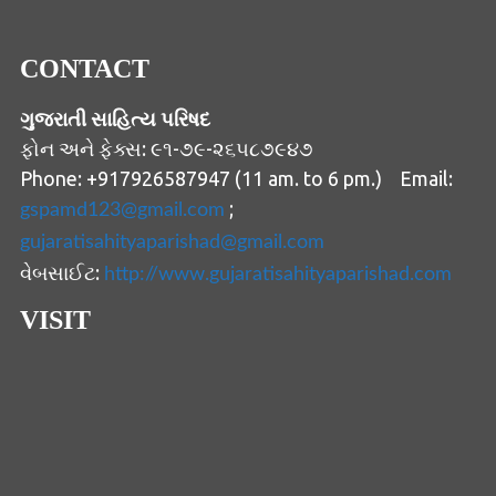
CONTACT
ગુજરાતી સાહિત્ય પરિષદ
ફોન અને ફેક્સ: ૯૧-૭૯-૨૬૫૮૭૯૪૭
Phone: +917926587947 (11 am. to 6 pm.) Email:
;
gspamd123@gmail.com
gujaratisahityaparishad@gmail.com
વેબસાઈટ:
http://www.gujaratisahityaparishad.com
VISIT