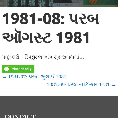
1981-08: પરબ
ઑગસ્ટ 1981
માફ કરો – ડિજીટલ અંક ટૂંક સમયમાં…
POST
← 1981-07: પરબ જુલાઈ 1981
1981-09: પરબ સપ્ટેમ્બર 1981 →
NAVIGATION
CONTACT