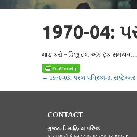
1970-04: પર
માફ કરો – ડિજીટલ અંક ટૂંક સમયમાં
POST
← 1970-03: પરબ પત્રિકા-3, સપ્ટેમ્બર
NAVIGATION
CONTACT
ગુજરાતી સાહિત્ય પરિષદ
ફોન અને ફેક્સ: ૯૧-૭૯-૨૬૫૮૭૯૪૭