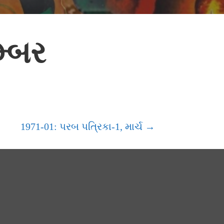
મ્બર
1971-01: પરબ પત્રિકા-1, માર્ચ →