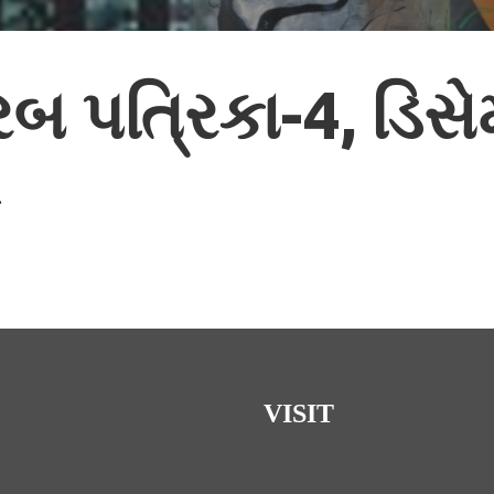
બ પત્રિકા-4, ડિસે
…
VISIT