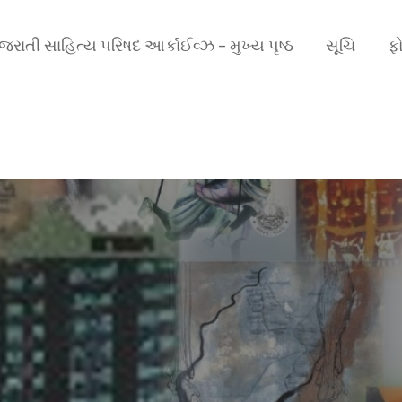
ુજરાતી સાહિત્ય પરિષદ આર્કાઈવ્ઝ – મુખ્ય પૃષ્ઠ
સૂચિ
ફો