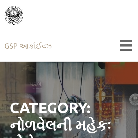
Skip
to
content
GSP આર્કાઈવ્ઝ
CATEGORY:
નોળવેલની મહેકઃ