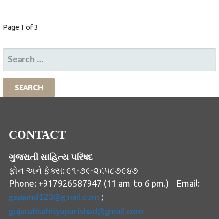
POST
Page 1 of 3
NAVIGATION
SEARCH
FOR:
CONTACT
ગુજરાતી સાહિત્ય પરિષદ
ફોન અને ફેક્સ: ૯૧-૭૯-૨૬૫૮૭૯૪૭
Phone: +917926587947 (11 am. to 6 pm.) Email:
;
gspamd123@gmail.com
gujaratisahityaparishad@gmail.com