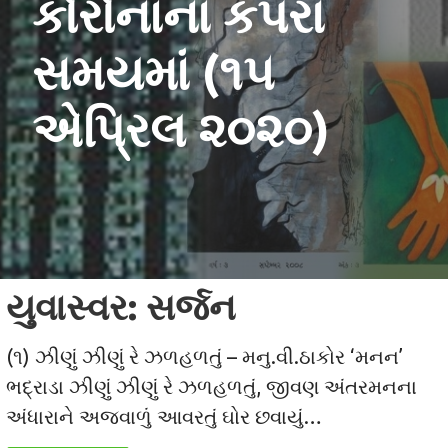
કોરોનાના કપરા
સમયમાં (૧૫
એપ્રિલ ૨૦૨૦)
યુવાસ્વર: સર્જન
(૧) ઝીણું ઝીણું રે ઝળહળતું – મનુ.વી.ઠાકોર ‘મનન’
ભદ્રાડા ઝીણું ઝીણું રે ઝળહળતું, જીવણ અંતરમનના
અંધારાને અજવાળું આવરતું ઘોર છવાયું…