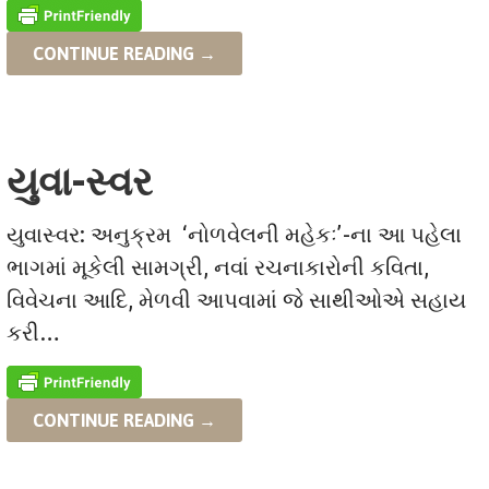
CONTINUE READING →
યુવા-સ્વર
યુવાસ્વર: અનુક્રમ ‘નોળવેલની મહેકઃ’-ના આ પહેલા
ભાગમાં મૂકેલી સામગ્રી, નવાં રચનાકારોની કવિતા,
વિવેચના આદિ, મેળવી આપવામાં જે સાથીઓએ સહાય
કરી…
CONTINUE READING →