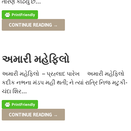
તારણ કાઢયું છે…
CONTINUE READING →
અમારી મહેફિલો
અમારી મહેફિલો – પ્રહ્લાદ પારેખ અમારી મહેફિલો
કદીક નભના મંડપ મહીં થતી; ને ત્યાં રાત્રિ નિજ મટુકી-
ચંદા શિર…
CONTINUE READING →