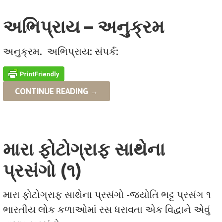
અભિપ્રાય – અનુક્રમ
અનુક્રમ. અભિપ્રાય: સંપર્ક:
CONTINUE READING →
મારા ફોટોગ્રાફ સાથેના
પ્રસંગો (૧)
મારા ફોટોગ્રાફ સાથેના પ્રસંગો -જ્યોતિ ભટ્ટ પ્રસંગ ૧
ભારતીય લોક કળાઓમાં રસ ધરાવતા એક વિદ્વાને એવું