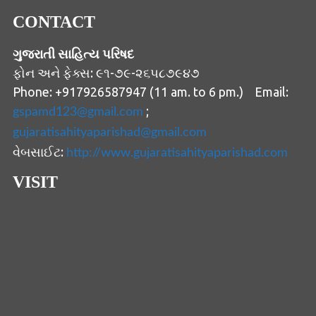
CONTACT
ગુજરાતી સાહિત્ય પરિષદ
ફોન અને ફેક્સ: ૯૧-૭૯-૨૬૫૮૭૯૪૭
Phone: +917926587947 (11 am. to 6 pm.) Email:
;
gspamd123@gmail.com
gujaratisahityaparishad@gmail.com
વેબસાઈટ:
http://www.gujaratisahityaparishad.com
VISIT