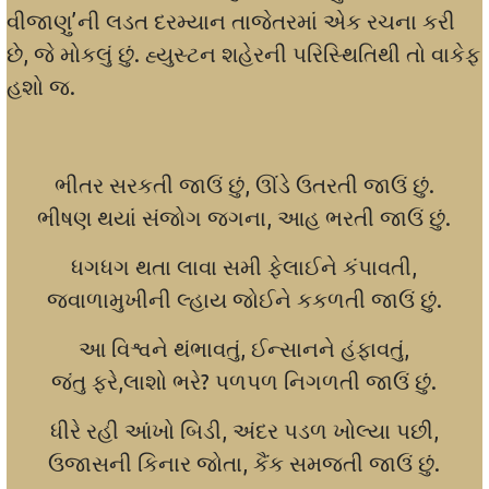
વીજાણુ’ની લડત દરમ્યાન તાજેતરમાં એક રચના કરી
છે, જે મોકલું છું. હ્યુસ્ટન શહેરની પરિસ્થિતિથી તો વાકેફ
હશો જ.
ભીતર સરકતી જાઉં છું, ઊંડે ઉતરતી જાઉં છું.
ભીષણ થયાં સંજોગ જગના, આહ ભરતી જાઉં છું.
ધગધગ થતા લાવા સમી ફેલાઈને કંપાવતી,
જવાળામુખીની લ્હાય જોઈને કકળતી જાઉં છું.
આ વિશ્વને થંભાવતું, ઈન્સાનને હંફાવતું,
જંતુ ફરે,લાશો ભરે? પળપળ નિગળતી જાઉં છું.
ધીરે રહી આંખો બિડી, અંદર પડળ ખોલ્યા પછી,
ઉજાસની કિનાર જોતા, કૈંક સમજતી જાઉં છું.