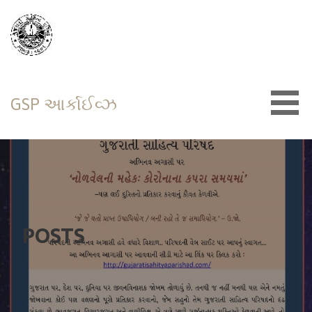
Skip
to
content
GSP આર્કાઈવ્ઝ
POSTS