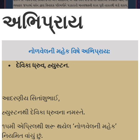
અભિપ્રાય
નોળવેલની મહેક વિષે અભિપ્રાય:
દેવિકા ધ્રુવ, હ્યુસ્ટન
.
આદરણીય સિતાંશુભાઈ,
હ્યુસ્ટનથી દેવિકા ધ્રુવના નમસ્તે.
૧૫મી એપ્રિલથી શરૂ થયેલ ‘નોળવેલની મહેક’
નિયમિત વાંચું છું.