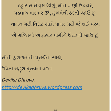
ટટ્ટાર સામે વૃક્ષ ઊભું, મૌન વાણી ઉચ્ચરે,
પડઘાય વારંવાર ૐ, હળવેથી ઠરતી જાઉં છું.
વામન મટી વિરાટ થઈ, પામર મટી જે થઈ પરમ
એ શક્તિનો અણસાર પામીને ઉઘડતી જાઉં છું.
સૌની કુશળતાની પ્રાર્થના સાથે,
દેવિકા રાહુલ ધ્રુવના વંદન.
Devika Dhruva.
http://devikadhruva.wordpress.com
⇔