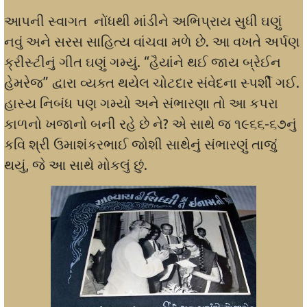
આપની સ્વાગત નોંધથી માંડીને અભિપ્રાય સુધી ઘણું
નવું અને સરસ સાહિત્ય વાંચવા મળે છે. આ વખતે અર્પણ
ક્રીસ્ટીનું ગીત ઘણું ગમ્યું. “હૈયાંને થઈ જાય બ્રેઈન
હેમરેજ” દ્વારા વ્યક્ત થયેલ ચોટદાર સંવેદના સ્પર્શી ગઈ.
હાસ્ય નિબંધ પણ ગમ્યો અને સંભારણા તો આ કપરા
કાળનો ખજાનો બની રહે છે ને? એ સાથે જ ૧૯૬૬-૬૭નું
કવિ શ્રી ઉમાશંકરભાઈ જોશી સાથેનું સંભારણું તાજું
થયું, જે આ સાથે મોકલું છું.