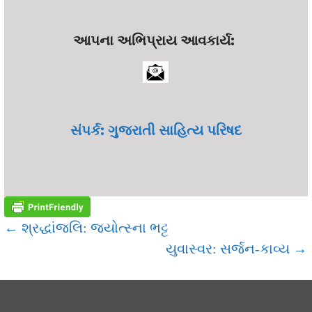
આપના અભિપ્રાય આવકાર્ય:
સંપર્ક: ગુજરાતી સાહિત્ય પરિષદ
POST
← શ્રદ્ધાંજલિ: જ્યોત્સ્ના ભટ્ટ
યુવાસ્વર: સર્જન-કાવ્ય →
NAVIGATION