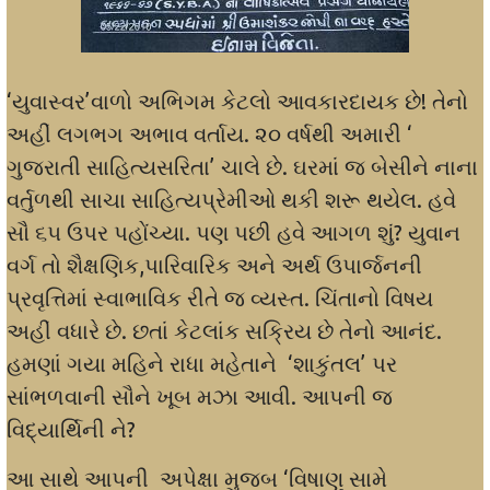
‘યુવાસ્વર’વાળો અભિગમ કેટલો આવકારદાયક છે! તેનો
અહીં લગભગ અભાવ વર્તાય. ૨૦ વર્ષથી અમારી ‘
ગુજરાતી સાહિત્યસરિતા’ ચાલે છે. ઘરમાં જ બેસીને નાના
વર્તુળથી સાચા સાહિત્યપ્રેમીઓ થકી શરૂ થયેલ. હવે
સૌ ૬૫ ઉપર પહોંચ્યા. પણ પછી હવે આગળ શું? યુવાન
વર્ગ તો શૈક્ષણિક,પારિવારિક અને અર્થ ઉપાર્જનની
પ્રવૃત્તિમાં સ્વાભાવિક રીતે જ વ્યસ્ત. ચિંતાનો વિષય
અહીં વધારે છે. છતાં કેટલાંક સક્રિય છે તેનો આનંદ.
હમણાં ગયા મહિને રાધા મહેતાને ‘શાકુંતલ’ પર
સાંભળવાની સૌને ખૂબ મઝા આવી. આપની જ
વિદ્યાર્થિની ને?
આ સાથે આપની અપેક્ષા મુજબ ‘વિષાણુ સામે