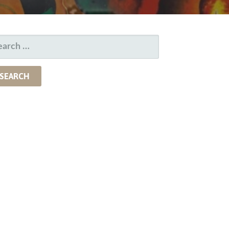
EARCH
R: