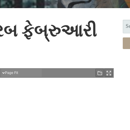
રબ ફેબ્રુઆરી
S
FO