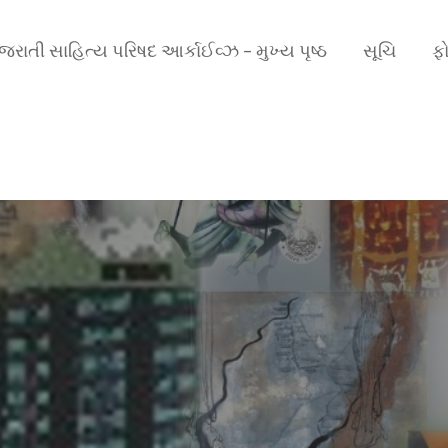
ુજરાતી સાહિત્ય પરિષદ આર્કાઈવ્ઝ – મુખ્ય પૃષ્ઠ
સૂચિ
ફો