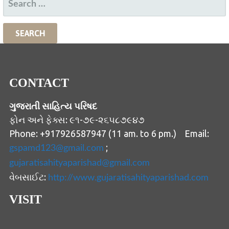
FOR:
CONTACT
ગુજરાતી સાહિત્ય પરિષદ
ફોન અને ફેક્સ: ૯૧-૭૯-૨૬૫૮૭૯૪૭
Phone: +917926587947 (11 am. to 6 pm.) Email:
;
gspamd123@gmail.com
gujaratisahityaparishad@gmail.com
વેબસાઈટ:
http://www.gujaratisahityaparishad.com
VISIT