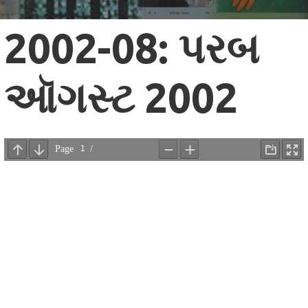
2002-08: પરબ
ઑગસ્ટ 2002