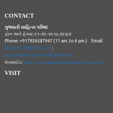
CONTACT
ગુજરાતી સાહિત્ય પરિષદ
ફોન અને ફેક્સ: ૯૧-૭૯-૨૬૫૮૭૯૪૭
Phone: +917926587947 (11 am. to 6 pm.) Email:
;
gspamd123@gmail.com
gujaratisahityaparishad@gmail.com
વેબસાઈટ:
http://www.gujaratisahityaparishad.com
VISIT