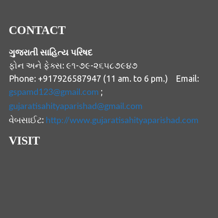
CONTACT
ગુજરાતી સાહિત્ય પરિષદ
ફોન અને ફેક્સ: ૯૧-૭૯-૨૬૫૮૭૯૪૭
Phone: +917926587947 (11 am. to 6 pm.) Email:
;
gspamd123@gmail.com
gujaratisahityaparishad@gmail.com
વેબસાઈટ:
http://www.gujaratisahityaparishad.com
VISIT