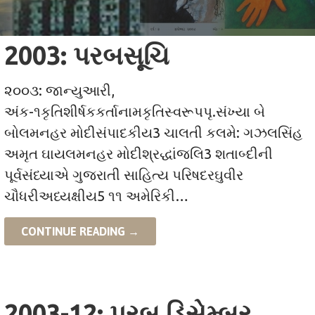
2003: પરબસૂચિ
૨૦૦૩: જાન્યુઆરી,
અંક-૧કૃતિશીર્ષકકર્તાનામકૃતિસ્વરૂપપૃ.સંખ્યા બે
બોલમનહર મોદીસંપાદકીય3 ચાલતી કલમે: ગઝલસિંહ
અમૃત ઘાયલમનહર મોદીશ્રદ્ધાંજલિ3 શતાબ્દીની
પૂર્વસંધ્યાએ ગુજરાતી સાહિત્ય પરિષદરઘુવીર
ચૌધરીઅધ્યક્ષીય5 ૧૧ અમેરિકી…
CONTINUE READING →
2003-12: પરબ ડિસેમ્બર