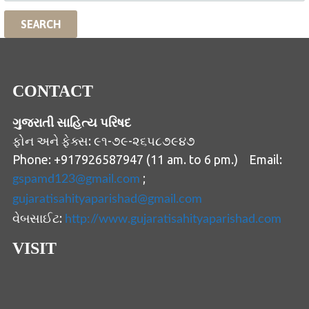
CONTACT
ગુજરાતી સાહિત્ય પરિષદ
ફોન અને ફેક્સ: ૯૧-૭૯-૨૬૫૮૭૯૪૭
Phone: +917926587947 (11 am. to 6 pm.) Email:
;
gspamd123@gmail.com
gujaratisahityaparishad@gmail.com
વેબસાઈટ:
http://www.gujaratisahityaparishad.com
VISIT