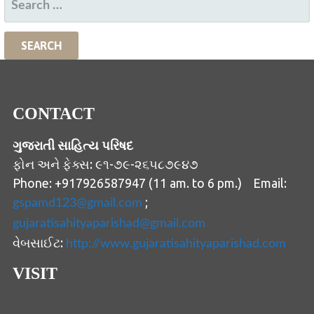
FOR:
CONTACT
ગુજરાતી સાહિત્ય પરિષદ
ફોન અને ફેક્સ: ૯૧-૭૯-૨૬૫૮૭૯૪૭
Phone: +917926587947 (11 am. to 6 pm.) Email:
;
gspamd123@gmail.com
gujaratisahityaparishad@gmail.com
વેબસાઈટ:
http://www.gujaratisahityaparishad.com
VISIT